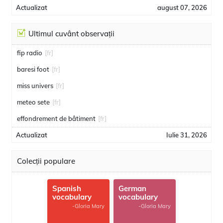
Actualizat
august 07, 2026
Ultimul cuvânt observații
fip radio
[fr]
baresi foot
[fr]
miss univers
[fr]
meteo sete
[fr]
effondrement de bâtiment
[fr]
Actualizat
Iulie 31, 2026
Colecții populare
Spanish
German
vocabulary
vocabulary
-Gloria Mary
-Gloria Mary