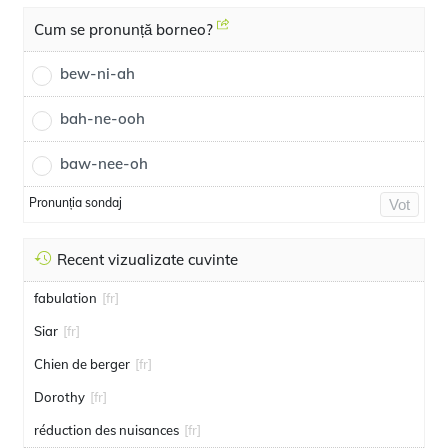
Cum se pronunță borneo?
bew-ni-ah
bah-ne-ooh
baw-nee-oh
Pronunția sondaj
Vot
Recent vizualizate cuvinte
fabulation
[fr]
Siar
[fr]
Chien de berger
[fr]
Dorothy
[fr]
réduction des nuisances
[fr]