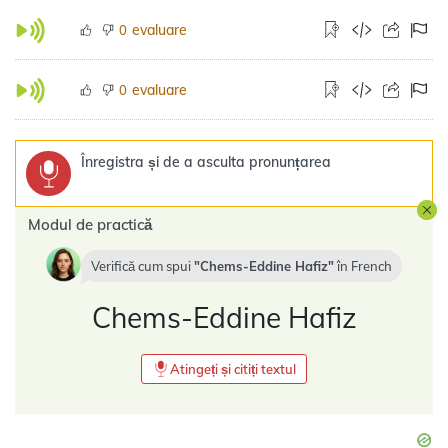
evaluare
0
evaluare
0
Înregistra și de a asculta pronunțarea
Modul de practică
Verifică cum spui
Chems-Eddine Hafiz
în
French
Chems-Eddine Hafiz
Atingeți și citiți textul