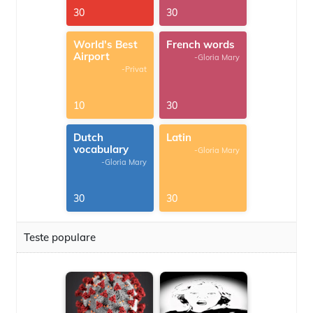
30
30
World's Best
French words
Airport
-Gloria Mary
-Privat
10
30
Dutch
Latin
vocabulary
-Gloria Mary
-Gloria Mary
30
30
Teste populare