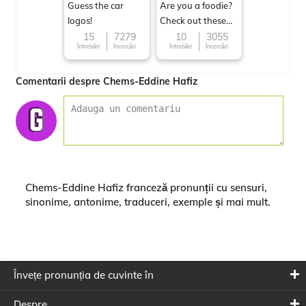
Guess the car
Are you a foodie?
logos!
Check out these
Famous cuisines
15
7279
10
3055
Întrebări
Încercări
Întrebări
Încercări
around the World
Comentarii despre Chems-Eddine Hafiz
Chems-Eddine Hafiz franceză pronunții cu sensuri,
sinonime, antonime, traduceri, exemple și mai mult.
Învețe pronunția de cuvinte în
Despre