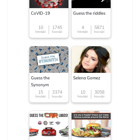
CoVID-19
Guess the riddles
10
1745
4
5871
Întrebări
Încercări
Întrebări
Încercări
Guess the
Selena Gomez
Synonym
15
3374
10
3058
Întrebări
Încercări
Întrebări
Încercări