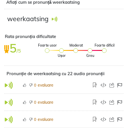
Aflați cum se pronunță weerkaatsing
weerkaatsing
Rata pronunția dificultate
5
Foarte usor
Moderat
Foarte dificil
/5
Ușor
Greu
Pronunție de weerkaatsing cu 22 audio pronunții
evaluare
0
evaluare
0
evaluare
0