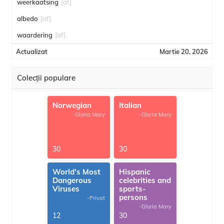
weerkaatsing
[af]
albedo
[af]
waardering
[af]
Actualizat
Martie 20, 2026
Colecții populare
Norwegian
Italian
-Gloria Mary
-Gloria Mary
30
30
World's Most
Hispanic
Dangerous
celebrities and
Viruses
sports-
persons
-Privat
-Gloria Mary
12
30