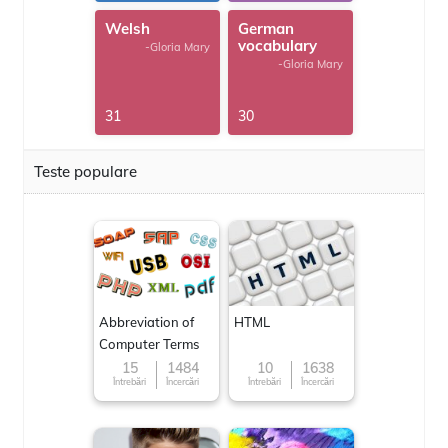
Welsh
German
vocabulary
-Gloria Mary
-Gloria Mary
31
30
Teste populare
Abbreviation of
HTML
Computer Terms
15
1484
10
1638
Întrebări
Încercări
Întrebări
Încercări