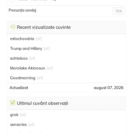
Pronunția sondaj
Vot
Recent vizualizate cuvinte
mitochondria
[af]
Trump and Hillary
[af]
achteloos
[af]
Morolake Akinosun
[af]
Goodmorning
[af]
Actualizat
august 07, 2026
Ultimul cuvânt observații
grok
[af]
sensories
[af]