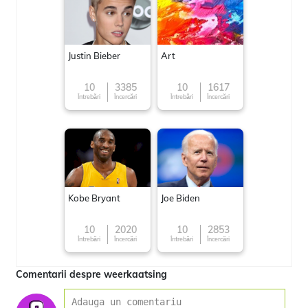
Justin Bieber
Art
10
3385
10
1617
Întrebări
Încercări
Întrebări
Încercări
Kobe Bryant
Joe Biden
10
2020
10
2853
Întrebări
Încercări
Întrebări
Încercări
Comentarii despre weerkaatsing