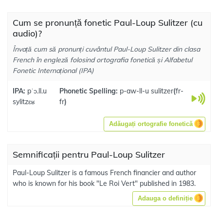
Cum se pronunță fonetic Paul-Loup Sulitzer (cu
audio)?
Învață cum să pronunți cuvântul Paul-Loup Sulitzer din clasa
French în engleză folosind ortografia fonetică și Alfabetul
Fonetic Internațional (IPA)
IPA:
pˈɔ.ll.u
Phonetic Spelling:
p-aw-ll-u sulitzer
(
fr-
sylitzɛʁ
fr
)
Adăugați ortografie fonetică
Semnificații pentru Paul-Loup Sulitzer
Paul-Loup Sulitzer is a famous French financier and author
who is known for his book "Le Roi Vert" published in 1983.
Adauga o definiție