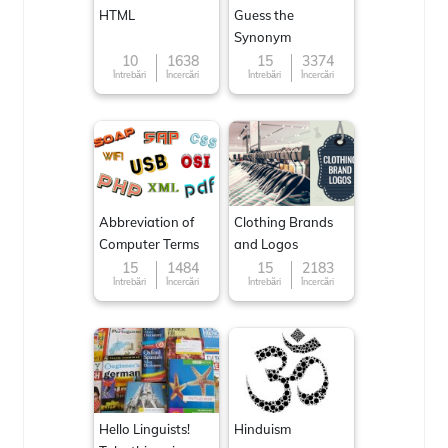
HTML
Guess the
Synonym
10
1638
15
3374
Întrebări
Încercări
Întrebări
Încercări
Abbreviation of
Clothing Brands
Computer Terms
and Logos
15
1484
15
2183
Întrebări
Încercări
Întrebări
Încercări
Hello Linguists!
Hinduism