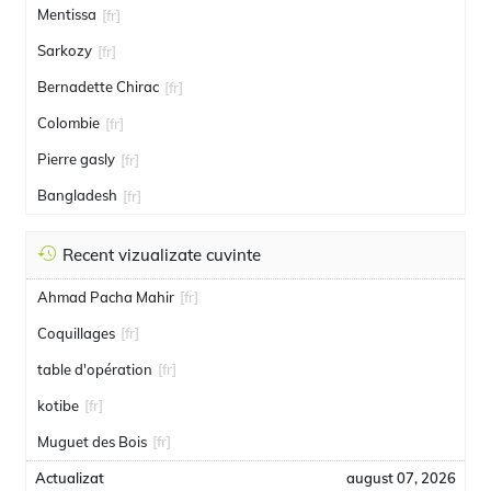
Mentissa
[fr]
Sarkozy
[fr]
Bernadette Chirac
[fr]
Colombie
[fr]
Pierre gasly
[fr]
Bangladesh
[fr]
Recent vizualizate cuvinte
Ahmad Pacha Mahir
[fr]
Coquillages
[fr]
table d'opération
[fr]
kotibe
[fr]
Muguet des Bois
[fr]
Actualizat
august 07, 2026