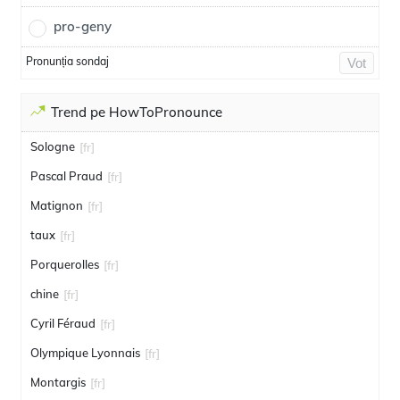
pro-geny
Pronunția sondaj
Vot
Trend pe HowToPronounce
Sologne
[fr]
Pascal Praud
[fr]
Matignon
[fr]
taux
[fr]
Porquerolles
[fr]
chine
[fr]
Cyril Féraud
[fr]
Olympique Lyonnais
[fr]
Montargis
[fr]