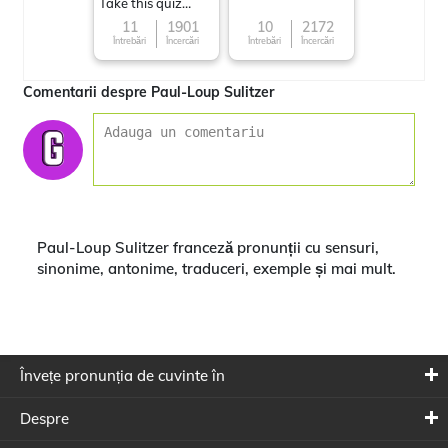
Take this quiz
now!
11
1901
10
2172
Întrebări
Încercări
Întrebări
Încercări
Comentarii despre Paul-Loup Sulitzer
Paul-Loup Sulitzer franceză pronunții cu sensuri,
sinonime, antonime, traduceri, exemple și mai mult.
Învețe pronunția de cuvinte în
Despre