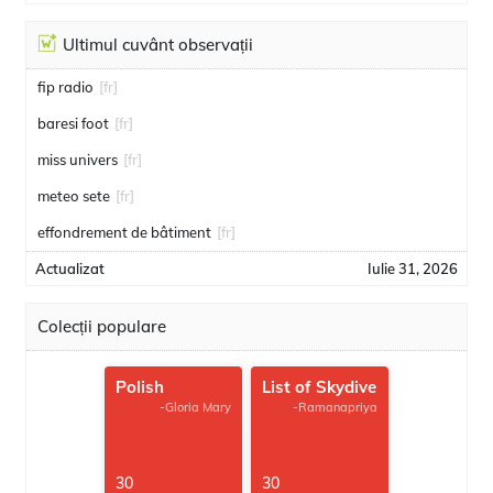
Ultimul cuvânt observații
fip radio
[fr]
baresi foot
[fr]
miss univers
[fr]
meteo sete
[fr]
effondrement de bâtiment
[fr]
Actualizat
Iulie 31, 2026
Colecții populare
Polish
List of Skydive
-Gloria Mary
-Ramanapriya
30
30