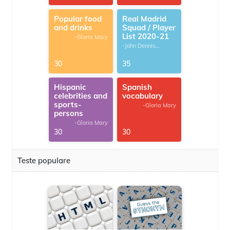
Popular food
Real Madrid
and drinks
Squad / Player
List 2020-21
-Gloria Mary
-John Dennis
G.Thomas
30
35
Hispanic
Spanish
celebrities and
vocabulary
sports-
-Gloria Mary
persons
-Gloria Mary
30
30
Teste populare