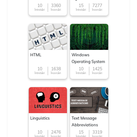
10
3360
15
7277
Întrebări
Încercări
Întrebări
Încercări
HTML
Windows
Operating System
10
1638
10
1425
Întrebări
Încercări
Întrebări
Încercări
Linguistics
Text Message
Abbreviations
10
2476
15
3319
Întrebări
Încercări
Întrebări
Încercări