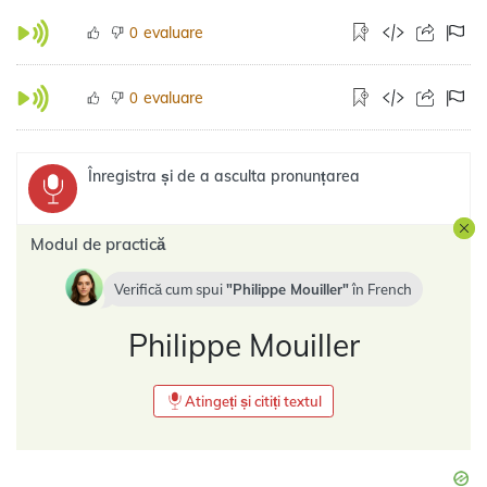
evaluare
0
evaluare
0
Înregistra și de a asculta pronunțarea
Modul de practică
Verifică cum spui
Philippe Mouiller
în
French
Philippe Mouiller
Atingeți și citiți textul