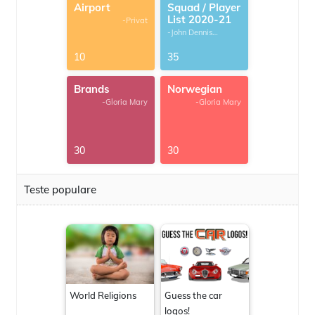
Airport
Squad / Player
List 2020-21
-Privat
-John Dennis
G.Thomas
10
35
Brands
Norwegian
-Gloria Mary
-Gloria Mary
30
30
Teste populare
World Religions
Guess the car
logos!