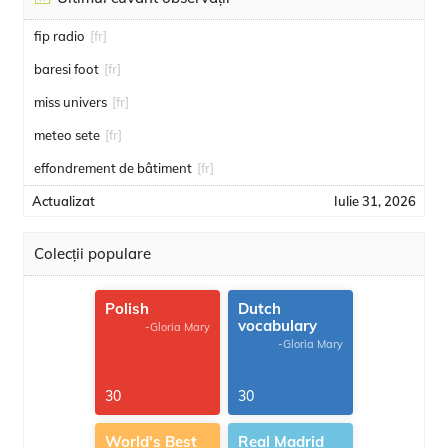
fip radio
[fr]
baresi foot
[fr]
miss univers
[fr]
meteo sete
[fr]
effondrement de bâtiment
[fr]
Actualizat
Iulie 31, 2026
Colecții populare
Polish
Dutch
vocabulary
-Gloria Mary
-Gloria Mary
30
30
World's Best
Real Madrid