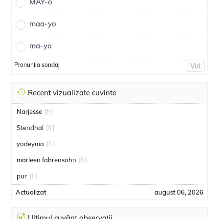
MAY-o
maa-yo
ma-yo
Pronunția sondaj
Vot
Recent vizualizate cuvinte
Narjesse
[fr]
Stendhal
[fr]
yodeyma
[fr]
marleen fahrensohn
[fr]
pur
[fr]
Actualizat
august 06, 2026
Ultimul cuvânt observații