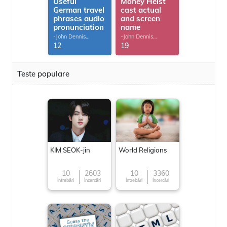
Useful
Money Heist
German travel
cast actual
phrases audio
and screen
pronunciation
name
-John Dennis
-John Dennis
G.Thomas
G.Thomas
12
19
Teste populare
KIM SEOK-jin
World Religions
10
2603
10
3360
Întrebări
Încercări
Întrebări
Încercări