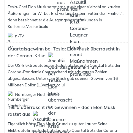
Tesla-Chef Elon Musk sorgt erneut mit einer Vielzahl an kruden
Äußerungen für Wirbel. Erst verlangt er bei Twitter die "Freiheit",
dann bezeichnet er die Ausgangsbeschränkungen in
Kalifornie..
Vezi articolul
n-TV
Quartalsgewinn bei Tesla: Elon Musk überrascht in
der Corona-Krise
Der US-Elektroautobauer Tesla hat das erste Quartal trotz der
Corona-Pandemie überraschend mit schwarzen Zahlen
abgeschlossen. Unter dem Strich gab es einen Gewinn von 16
Millionen Dollar (1..
Vezi articolul
Nürnberger Nachrichten
Tesla überrascht mit Gewinnen – doch Elon Musk
rastet aus
Eigentlich hätte Elon Musk Grund zu guter Laune: Seine
Elektrautofirma Tesla hat das erste Quartal trotz der Corona-