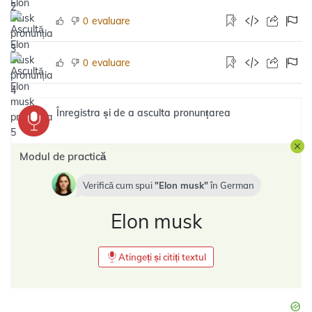
evaluare
0
evaluare
0
Înregistra și de a asculta pronunțarea
Modul de practică
Verifică cum spui
Elon musk
în
German
Elon musk
Atingeți și citiți textul