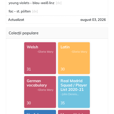
young violets – blau-weiß linz
[de]
fac – st. pölten
[de]
Actualizat
august 03, 2026
Colecții populare
Welsh
Latin
-Gloria Mary
-Gloria Mary
31
30
German
Real Madrid
vocabulary
Squad / Player
List 2020-21
-Gloria Mary
-John Dennis
G.Thomas
30
35