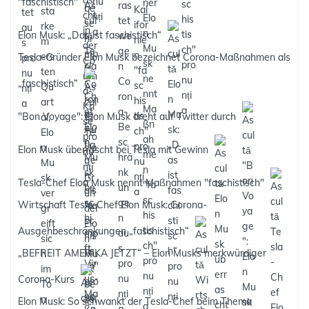
"faschistisch"
Elon Musk: „Das ist faschistisch“
Tesla-Gründer Elon Musk bezeichnet Corona-Maßnahmen als
„faschistisch“
"Bon Voyage": Elon Musk dreht auf Twitter durch
Elon Musk überrascht bei Tesla mit Gewinn
Tesla-Chef Elon Musk nennt Maßnahmen "faschistisch"
Wirtschaft Tesla-Chef Elon Musk: Corona-
Ausgehbeschränkungen „faschistisch“
„BEFREIT AMERIKA JETZT“ – Elon Musks merkwürdiger
Corona-Kurs
Elon Musk: So schwankt der Tesla-Chef beim Thema