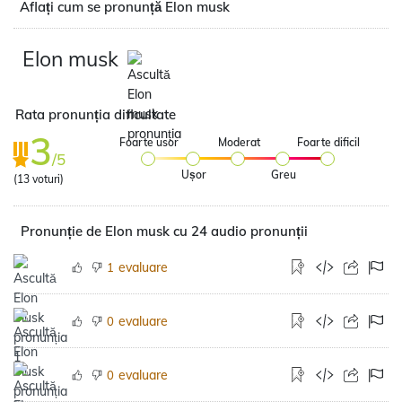
Aflați cum se pronunță Elon musk
Elon musk
Rata pronunția dificultate
3
Foarte usor
Moderat
Foarte dificil
/5
Ușor
Greu
(
13
voturi)
Pronunție de Elon musk cu 24 audio pronunții
evaluare
1
evaluare
0
evaluare
0