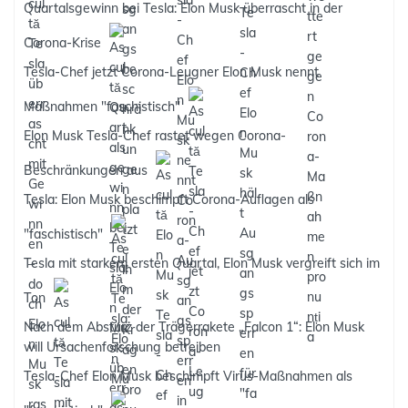
Quartalsgewinn bei Tesla: Elon Musk überrascht in der
Corona-Krise
Tesla-Chef jetzt Corona-Leugner Elon Musk nennt
Maßnahmen "faschistisch"
Elon Musk Tesla-Chef rastet wegen Corona-
Beschränkungen aus
Tesla: Elon Musk beschimpft Corona-Auflagen als
"faschistisch"
Tesla mit starkem ersten Quartal, Elon Musk vergreift sich im
Ton
Nach dem Absturz der Trägerrakete „Falcon 1“: Elon Musk
will Ursachenforschung betreiben
Tesla-Chef Elon Musk beschimpft Virus-Maßnahmen als