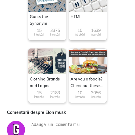
Guess the
HTML
Synonym
15
3375
10
1639
Întrebări
Încercări
Întrebări
Încercări
Clothing Brands
Are you a foodie?
and Logos
Check out these
Famous cuisines
15
2183
10
3056
Întrebări
Încercări
Întrebări
Încercări
around the World
Comentarii despre Elon musk