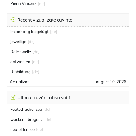
Pierin Vincenz
[de]
Recent vizualizate cuvinte
im anhang beigefügt
[de]
jeweilige
[de]
Dolce welle
[de]
antworten
[de]
Umbildung
[de]
Actualizat
august 10, 2026
Ultimul cuvânt observații
keutschacher see
[de]
wacker – bregenz
[de]
neufelder see
[de]