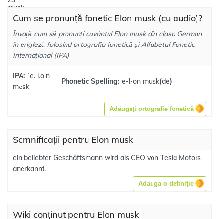
Cum se pronunță fonetic Elon musk (cu audio)?
Învață cum să pronunți cuvântul Elon musk din clasa German
în engleză folosind ortografia fonetică și Alfabetul Fonetic
Internațional (IPA)
IPA:
ˈe.ːl.oːn
Phonetic Spelling:
e-l-on musk
(
de
)
mʊsk
Adăugați ortografie fonetică
Semnificații pentru Elon musk
ein beliebter Geschäftsmann wird als CEO von Tesla Motors
anerkannt.
Adauga o definiție
Wiki conținut pentru Elon musk