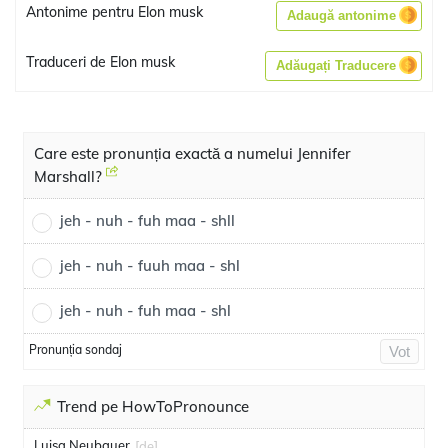
Antonime pentru Elon musk
Adaugă antonime
Traduceri de Elon musk
Adăugați Traducere
Care este pronunția exactă a numelui Jennifer
Marshall?
jeh - nuh - fuh maa - shll
jeh - nuh - fuuh maa - shl
jeh - nuh - fuh maa - shl
Pronunția sondaj
Vot
Trend pe HowToPronounce
Luisa Neubauer
[de]