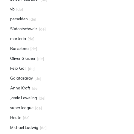
yb
[de]
perseiden
[de]
Südostschweiz
[de]
marteria
[de]
Barcelona
[de]
Oliver Glasner
[de]
Felix Gall
[de]
Galatasaray
[de]
Anna Kraft
[de]
Jamie Leweling
[de]
super league
[de]
Heute
[de]
Michael Ludwig
[de]