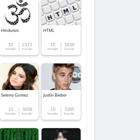
Hinduism
HTML
10
2172
10
1638
Întrebări
Încercări
Întrebări
Încercări
Selena Gomez
Justin Bieber
10
3058
10
3385
Întrebări
Încercări
Întrebări
Încercări