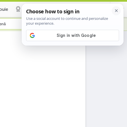
buie
Certificate
ană