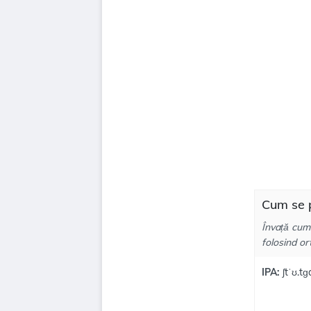
Cum se p
Învață cum
folosind or
IPA:
ʃtˈʊ.tɡ