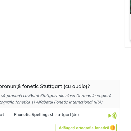
ronunță fonetic Stuttgart (cu audio)?
 să pronunți cuvântul Stuttgart din clasa German în engleză
tografia fonetică și Alfabetul Fonetic Internațional (IPA)
aɾt
Phonetic Spelling:
sht-u-tgart
(
de
)
Adăugați ortografie fonetică