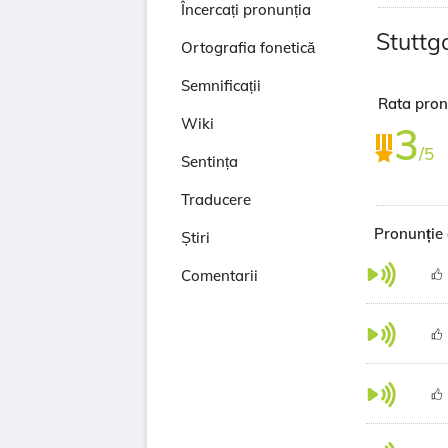
Încercați pronunția
Stuttg
Ortografia fonetică
Semnificații
Rata pronu
Wiki
3
/5
Sentința
Traducere
Pronunție 
Știri
Comentarii