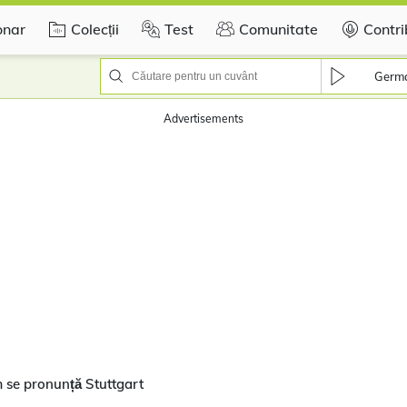
onar
Colecții
Test
Comunitate
Contri
Germ
Advertisements
m se pronunță Stuttgart