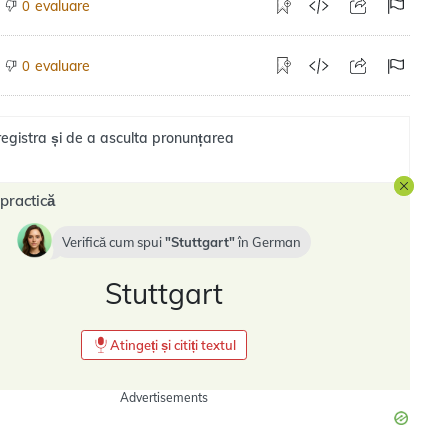
evaluare
0
evaluare
0
registra și de a asculta pronunțarea
practică
Verifică cum spui
Stuttgart
în
German
Stuttgart
Atingeți și citiți textul
Advertisements