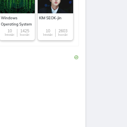
Windows
KIM SEOK-jin
Operating System
10
1425
10
2603
Întrebări
Încercări
Întrebări
Încercări