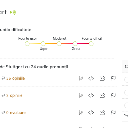
art
nția dificultate
Foarte usor
Moderat
Foarte dificil
Ușor
Greu
C
de Stuttgart cu 24 audio pronunții
opiniile
35
opiniile
2
evaluare
0
Pr