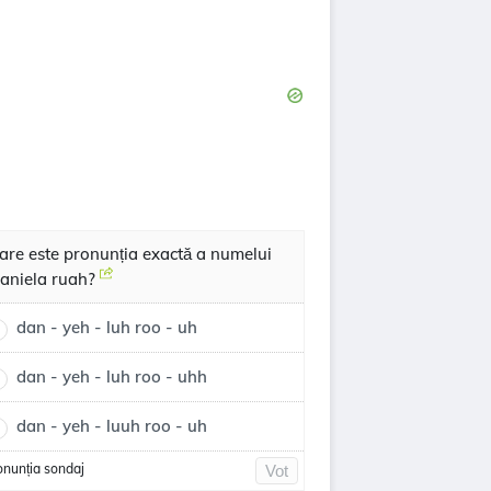
are este pronunția exactă a numelui
aniela ruah?
dan - yeh - luh roo - uh
dan - yeh - luh roo - uhh
dan - yeh - luuh roo - uh
onunția sondaj
Vot