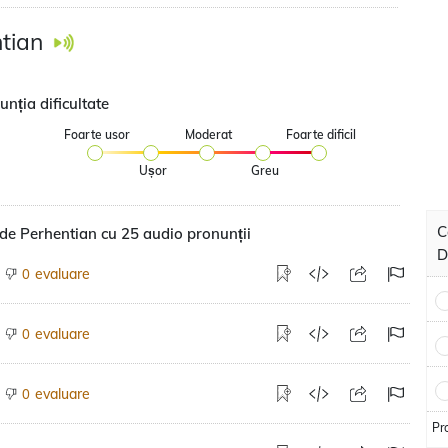
tian
nția dificultate
Foarte usor
Moderat
Foarte dificil
Ușor
Greu
C
de Perhentian cu 25 audio pronunții
D
evaluare
0
evaluare
0
evaluare
0
Pr