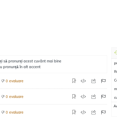
ți să pronunți acest cuvânt mai bine
p
u pronunță în alt accent
R
C
evaluare
0
m
evaluare
0
c
Ac
evaluare
0