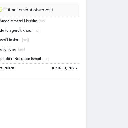
Ultimul cuvânt observații
hmad Amzad Hashim
[ms]
elakon gerak khas
[ms]
usof Haslam
[ms]
oka Fang
[ms]
aifuddin Nasution Ismail
[ms]
tualizat
Iunie 30, 2026