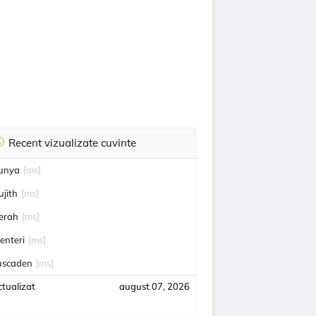
Recent vizualizate cuvinte
unya
[ms]
ujith
[ms]
erah
[ms]
enteri
[ms]
uscaden
[ms]
tualizat
august 07, 2026