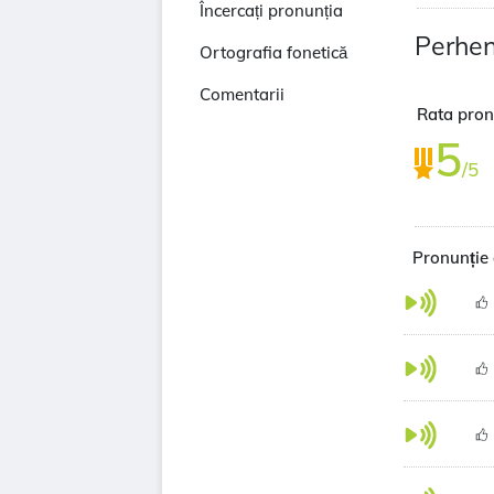
Încercați pronunția
Perhen
Ortografia fonetică
Comentarii
Rata pronu
5
/5
Pronunție 