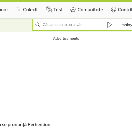
onar
Colecții
Test
Comunitate
Contri
mala
Advertisements
m se pronunță Perhentian