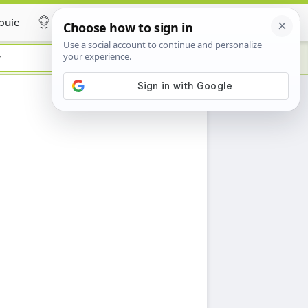
buie
Certificate
y