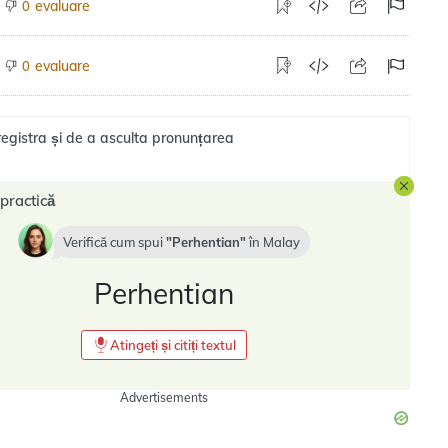
evaluare
0
evaluare
0
registra și de a asculta pronunțarea
practică
Verifică cum spui
Perhentian
în
Malay
Perhentian
Atingeți și citiți textul
Advertisements