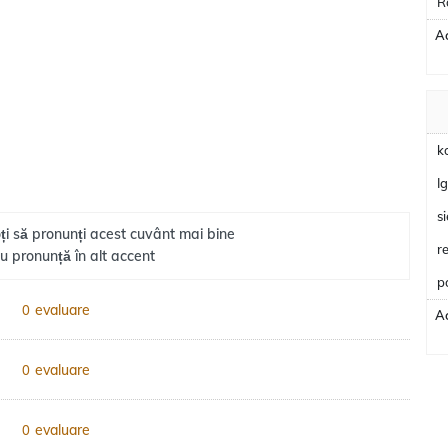
R
Ac
k
I
s
ți să pronunți acest cuvânt mai bine
r
u pronunță în alt accent
p
evaluare
0
Ac
evaluare
0
evaluare
0