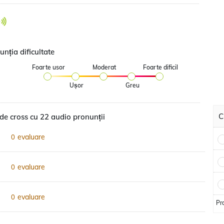
nția dificultate
Foarte usor
Moderat
Foarte dificil
Ușor
Greu
C
de cross cu 22 audio pronunții
evaluare
0
evaluare
0
evaluare
0
Pr