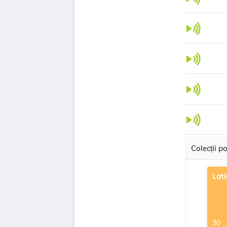
Colecții p
Lati
30