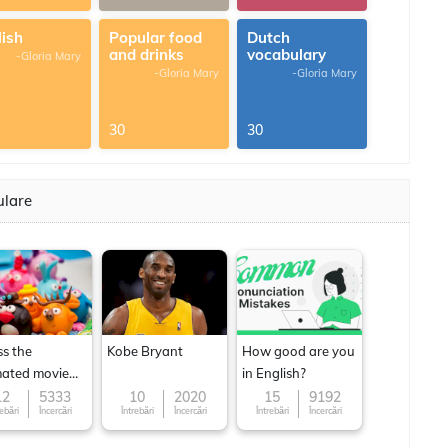
lish
Popular food
Dutch
and drinks
vocabulary
-Gloria Mary
-Gloria Mary
-Gloria Mary
30
30
ulare
s the
Kobe Bryant
How good are you
ated movie
in English?
acter
12
5333
10
2020
15
9192
rebări
Încercări
Întrebări
Încercări
Întrebări
Încercări