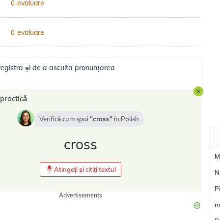
evaluare
0
evaluare
0
registra și de a asculta pronunțarea
practică
Verifică cum spui
cross
în
Polish
cross
M
Atingeți și citiți textul
N
P
Advertisements
m