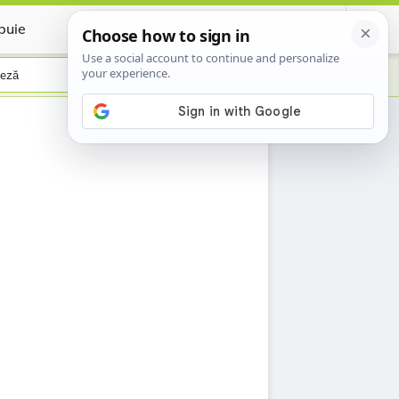
buie
Certificate
eză