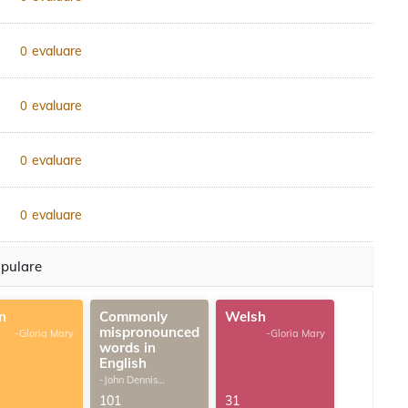
evaluare
0
evaluare
0
evaluare
0
evaluare
0
opulare
n
Commonly
Welsh
mispronounced
-Gloria Mary
-Gloria Mary
words in
English
-John Dennis
G.Thomas
101
31