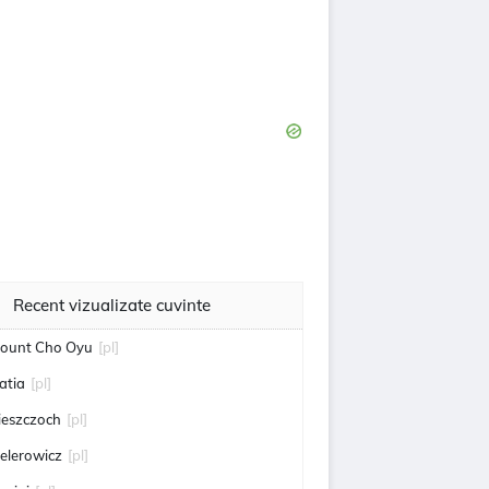
Recent vizualizate cuvinte
ount Cho Oyu
[pl]
atia
[pl]
ieszczoch
[pl]
elerowicz
[pl]