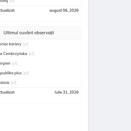
ovinj
[pl]
tualizat
august 06, 2026
Ultimul cuvânt observații
oniec kariery
[pl]
ga Cembrzyńska
[pl]
ierpień
[pl]
epublika plus
[pl]
obicie
[pl]
tualizat
Iulie 31, 2026