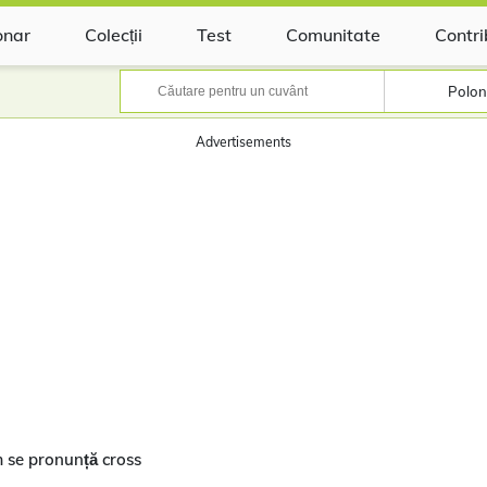
onar
Colecții
Test
Comunitate
Contri
Polon
Advertisements
m se pronunță cross