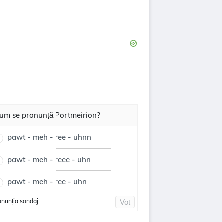
um se pronunță Portmeirion?
pawt - meh - ree - uhnn
pawt - meh - reee - uhn
pawt - meh - ree - uhn
onunția sondaj
Vot