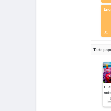
Eng
31
Teste pop
Gues
anim
char
Înt