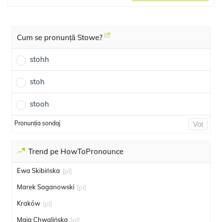
Cum se pronunță Stowe?
stohh
stoh
stooh
Pronunția sondaj
Vot
Trend pe HowToPronounce
Ewa Skibińska
[pl]
Marek Saganowski
[pl]
Kraków
[pl]
Maja Chwalińska
[pl]