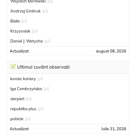
Wojciech Morawski
[pl]
Andrzej Gmitruk
[pl]
Biała
[pl]
Krzyzosiak
[pl]
Daniel J. Watycha
[pl]
Actualizat
august 08, 2026
Ultimul cuvânt observații
koniec kariery
[pl]
Iga Cembrzyńska
[pl]
sierpień
[pl]
republika plus
[pl]
pobicie
[pl]
Actualizat
Iulie 31, 2026