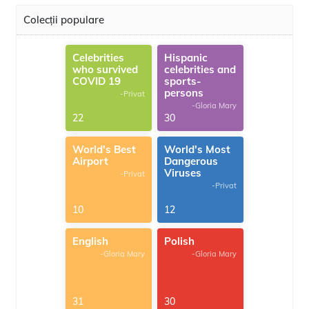
Colecții populare
Celebrities
Hispanic
who survived
celebrities and
COVID 19
sports-
persons
-Privat
-Gloria Mary
22
30
World's Best
World's Most
Airport
Dangerous
Viruses
-Privat
-Privat
10
12
English
Polish
-Gloria Mary
-Gloria Mary
31
30