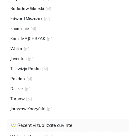
Radosław Sikorski
[pl]
Edward Miszczak
[pl]
zaćmienie
[pl]
Kamil MAJCHRZAK
[pl]
Walka
[pl]
Juventus
[pl]
Telewizja Polska
[pl]
Pazdan
[pl]
Deszcz
[pl]
Tarnów
[pl]
Jarosław Kaczyński
[pl]
Recent vizualizate cuvinte