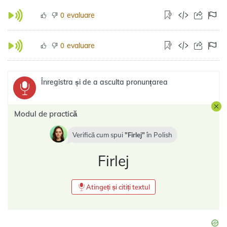
evaluare
0
evaluare
0
Înregistra și de a asculta pronunțarea
Modul de practică
Verifică cum spui
Firlej
în
Polish
Firlej
Atingeți și citiți textul