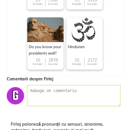
15
7280
15
3319
Întrebări
Încercări
Întrebări
Încercări
Do you know your
Hinduism
presidents well?
10
2878
10
2172
Întrebări
Încercări
Întrebări
Încercări
Comentarii despre Firlej
Firlej poloneză pronunții cu sensuri, sinonime,