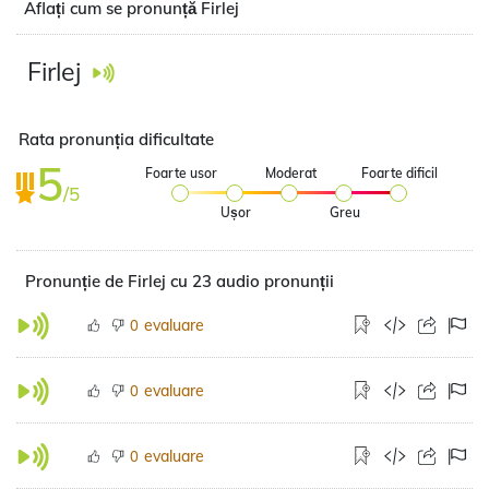
Aflați cum se pronunță Firlej
Firlej
Rata pronunția dificultate
5
Foarte usor
Moderat
Foarte dificil
/5
Ușor
Greu
Pronunție de Firlej cu 23 audio pronunții
evaluare
0
evaluare
0
evaluare
0