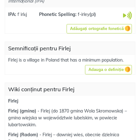
Internațional (IPA)
IPA:
fˈirlɛj
Phonetic Spelling:
f-irley
(
pl
)
Adăugați ortografie fonetică
Semnificații pentru Firlej
Firlej is a village in Poland that has a minimum population.
Adauga o definiție
Wiki conținut pentru Firlej
Firlej
Firlej (gmina)
- Firlej (do 1870 gmina Wola Skromowska) –
gmina wiejska w województwie lubelskim, w powiecie
lubartowskim.
Firlej (Radom)
- Firlej – dawniej wieś, obecnie dzielnica