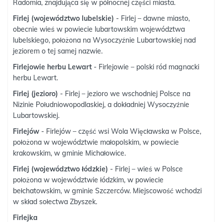
Radomia, znajdująca się w północnej części miasta.
Firlej (województwo lubelskie)
- Firlej – dawne miasto,
obecnie wieś w powiecie lubartowskim województwa
lubelskiego, położona na Wysoczyźnie Lubartowskiej nad
jeziorem o tej samej nazwie.
Firlejowie herbu Lewart
- Firlejowie – polski ród magnacki
herbu Lewart.
Firlej (jezioro)
- Firlej – jezioro we wschodniej Polsce na
Nizinie Południowopodlaskiej, a dokładniej Wysoczyźnie
Lubartowskiej.
Firlejów
- Firlejów – część wsi Wola Więcławska w Polsce,
położona w województwie małopolskim, w powiecie
krakowskim, w gminie Michałowice.
Firlej (województwo łódzkie)
- Firlej – wieś w Polsce
położona w województwie łódzkim, w powiecie
bełchatowskim, w gminie Szczerców. Miejscowość wchodzi
w skład sołectwa Zbyszek.
Firlejka