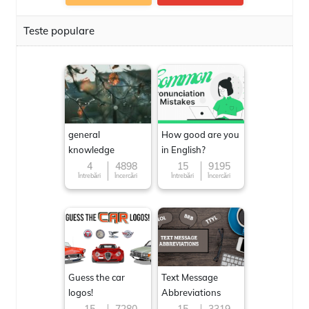
Teste populare
general
How good are you
knowledge
in English?
4
4898
15
9195
Întrebări
Încercări
Întrebări
Încercări
Guess the car
Text Message
logos!
Abbreviations