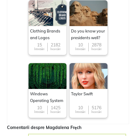
Clothing Brands
Do you know your
and Logos
presidents well?
15
2182
10
2878
Întrebări
Încercări
Întrebări
Încercări
Windows
Taylor Swift
Operating System
10
1425
10
5176
Întrebări
Încercări
Întrebări
Încercări
Comentarii despre Magdalena Fręch