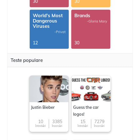
30
30
World's Most
Brands
Dangerous
-Gloria Mary
Viruses
-Privat
12
30
Teste populare
Justin Bieber
Guess the car
logos!
10
3385
15
7279
Întrebări
Încercări
Întrebări
Încercări