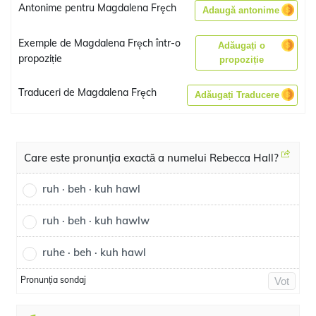
Antonime pentru Magdalena Fręch
Adaugă antonime
Exemple de Magdalena Fręch într-o
Adăugați o
propoziție
propoziție
Traduceri de Magdalena Fręch
Adăugați Traducere
Care este pronunția exactă a numelui Rebecca Hall?
ruh · beh · kuh hawl
ruh · beh · kuh hawlw
ruhe · beh · kuh hawl
Pronunția sondaj
Vot