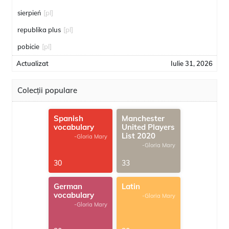
sierpień
[pl]
republika plus
[pl]
pobicie
[pl]
Actualizat
Iulie 31, 2026
Colecții populare
Spanish
Manchester
vocabulary
United Players
List 2020
-Gloria Mary
-Gloria Mary
30
33
German
Latin
vocabulary
-Gloria Mary
-Gloria Mary