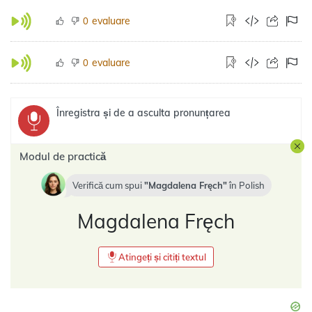
evaluare
0
evaluare
0
Înregistra și de a asculta pronunțarea
Modul de practică
Verifică cum spui
Magdalena Fręch
în
Polish
Magdalena Fręch
Atingeți și citiți textul