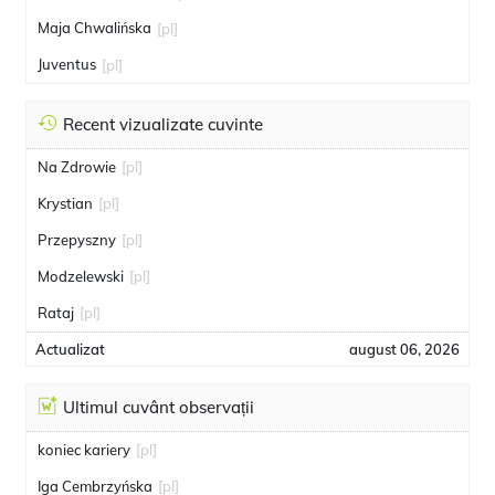
Maja Chwalińska
[pl]
Juventus
[pl]
Recent vizualizate cuvinte
Na Zdrowie
[pl]
Krystian
[pl]
Przepyszny
[pl]
Modzelewski
[pl]
Rataj
[pl]
Actualizat
august 06, 2026
Ultimul cuvânt observații
koniec kariery
[pl]
Iga Cembrzyńska
[pl]