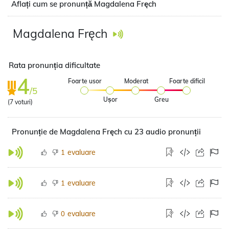
Aflați cum se pronunță Magdalena Fręch
Magdalena Fręch
Rata pronunția dificultate
4
Foarte usor
Moderat
Foarte dificil
/5
Ușor
Greu
(
7
voturi)
Pronunție de Magdalena Fręch cu 23 audio pronunții
evaluare
1
evaluare
1
evaluare
0