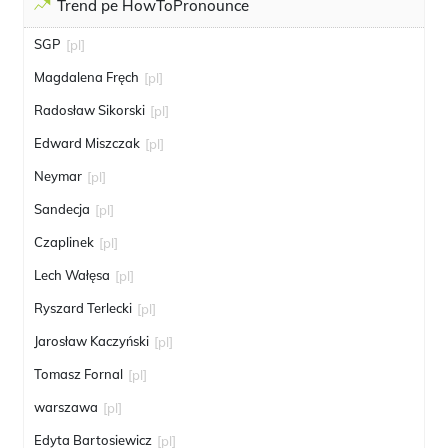
Trend pe HowToPronounce
SGP
[pl]
Magdalena Fręch
[pl]
Radosław Sikorski
[pl]
Edward Miszczak
[pl]
Neymar
[pl]
Sandecja
[pl]
Czaplinek
[pl]
Lech Wałęsa
[pl]
Ryszard Terlecki
[pl]
Jarosław Kaczyński
[pl]
Tomasz Fornal
[pl]
warszawa
[pl]
Edyta Bartosiewicz
[pl]