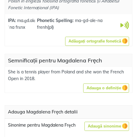
Polish în engleză folosind ortografia fonetică și Alfabetul
Fonetic Internațional (IPA)
IPA:
ma.ɡd.alɛ
Phonetic Spelling:
ma-gd-ale-na
ˈna frɛnx
frenh
(
pl
)
Adăugați ortografie fonetică
Semnificații pentru Magdalena Fręch
She is a tennis player from Poland and she won the French
Open in 2018.
Adauga o definiție
Adauga Magdalena Fręch detalii
Sinonime pentru Magdalena Fręch
Adaugă sinonime