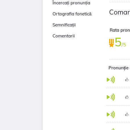
Încercați pronunția
Comar
Ortografia fonetică
Semnificații
Rata pronu
Comentarii
5
/5
Pronunție 