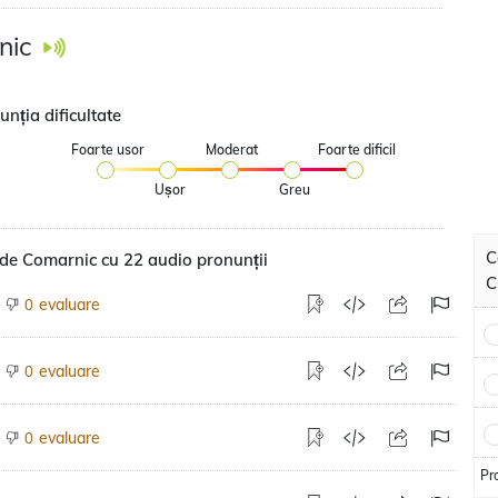
nic
nția dificultate
Foarte usor
Moderat
Foarte dificil
Ușor
Greu
C
de Comarnic cu 22 audio pronunții
C
evaluare
0
evaluare
0
evaluare
0
Pr