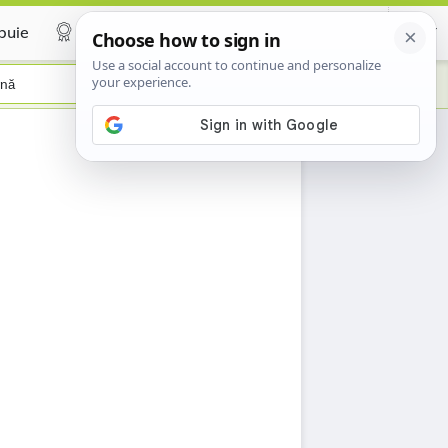
buie
Certificate
nă