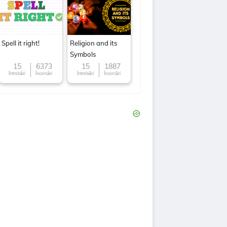
Spell it right!
Religion and its
Symbols
15
6373
15
1887
Întrebări
Încercări
Întrebări
Încercări