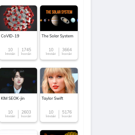
CoVID-19
The Solar System
10
1745
10
3664
Întrebări
Încercări
Întrebări
Încercări
KIM SEOK-jin
Taylor Swift
10
2603
10
5176
Întrebări
Încercări
Întrebări
Încercări