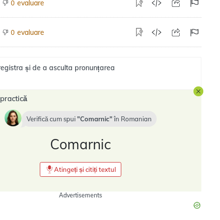
evaluare
0
evaluare
0
registra și de a asculta pronunțarea
practică
Verifică cum spui
Comarnic
în
Romanian
Comarnic
Atingeți și citiți textul
Advertisements