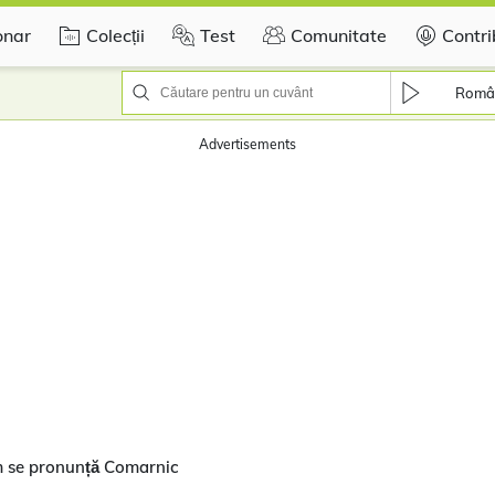
onar
Colecții
Test
Comunitate
Contri
Româ
Advertisements
m se pronunță Comarnic