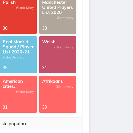
Polish
Manchester
United Players
-Gloria Mary
List 2020
-Gloria Mary
30
33
Real Madrid
Welsh
Squad / Player
-Gloria Mary
List 2020-21
-John Dennis
G.Thomas
35
31
American
Afrikaans
cities.
-Gloria Mary
-Gloria Mary
31
30
este populare