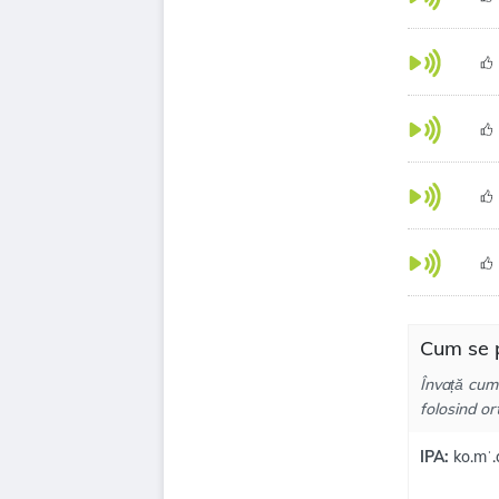
Cum se p
Învață cum
folosind or
IPA:
ko.mˈ.