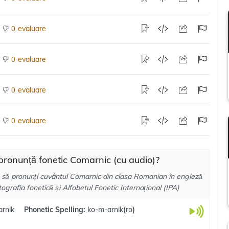
evaluare
0
evaluare
0
evaluare
0
evaluare
0
ronunță fonetic Comarnic (cu audio)?
 să pronunți cuvântul Comarnic din clasa Romanian în engleză
tografia fonetică și Alfabetul Fonetic Internațional (IPA)
arnik
Phonetic Spelling:
ko-m-arnik
(
ro
)