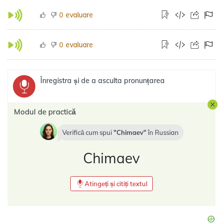
evaluare
0
evaluare
0
Înregistra și de a asculta pronunțarea
Modul de practică
Verifică cum spui
Chimaev
în
Russian
Chimaev
Atingeți și citiți textul