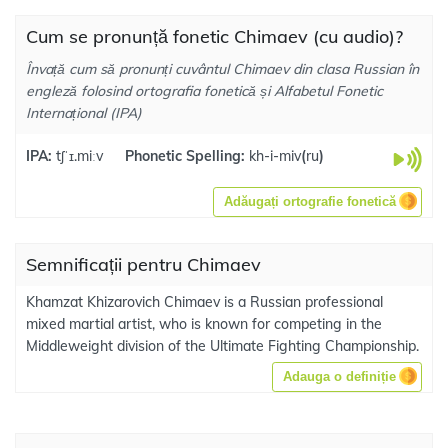
Cum se pronunță fonetic Chimaev (cu audio)?
Învață cum să pronunți cuvântul Chimaev din clasa Russian în
engleză folosind ortografia fonetică și Alfabetul Fonetic
Internațional (IPA)
IPA:
tʃˈɪ.miːv
Phonetic Spelling:
kh-i-miv
(
ru
)
Adăugați ortografie fonetică
Semnificații pentru Chimaev
Khamzat Khizarovich Chimaev is a Russian professional
mixed martial artist, who is known for competing in the
Middleweight division of the Ultimate Fighting Championship.
Adauga o definiție