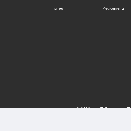
names
Medicamente
© 2026 HowToPronounce. Toa