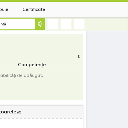
buie
Certificate
nță
0
Competențe
abilități de adăugat.
oarele
(0)