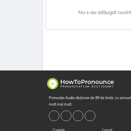
Nu s-au adăugat cuvin
Pronunția Audio dicționar de 89 de limbi, cu sensuri
mult mai mult.
Cuvinte
Locuri