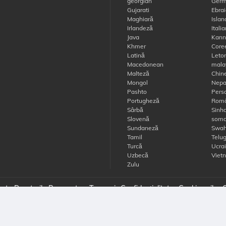
georgian
Germ
Gujarati
Ebrai
Maghiară
Islan
Irlandeză
Itali
Java
Kann
Khmer
Core
Latină
Leto
Macedonean
mala
Malteză
Chin
Mongol
Nepa
Pashto
Pers
Portugheză
Rom
Sârbă
Sinha
Slovenă
soma
Sundaneză
Swahi
Tamil
Telu
Turcă
Ucra
Uzbecă
Viet
Zulu
te Drepturile Rezervate
Termeni
Confidențialitate
Cookie-urile
C