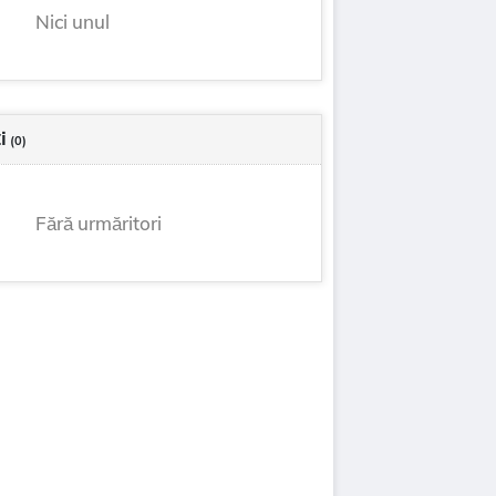
Nici unul
i
(0)
Fără urmăritori