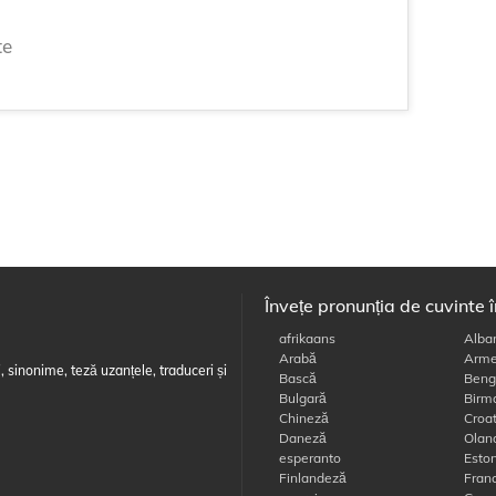
te
Învețe pronunția de cuvinte 
afrikaans
Alba
Arabă
Arme
, sinonime, teză uzanțele, traduceri și
Bască
Beng
Bulgară
Birm
Chineză
Croa
Daneză
Olan
esperanto
Esto
Finlandeză
Fran