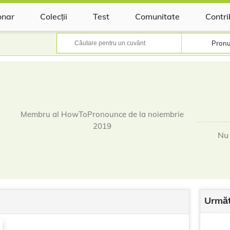
onar
Colecții
Test
Comunitate
Contri
Pronu
Membru al HowToPronounce de la noiembrie
2019
Nu 
Următ