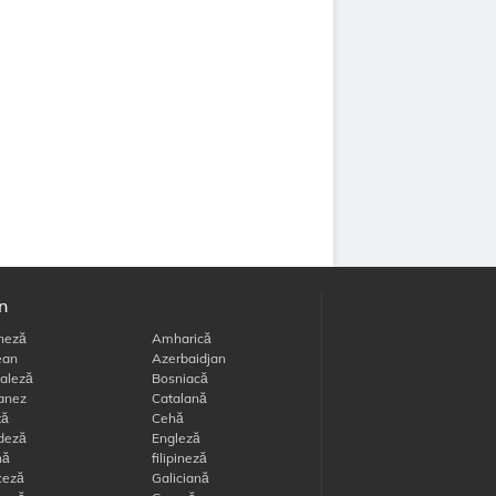
în
neză
Amharică
an
Azerbaidjan
aleză
Bosniacă
anez
Catalană
tă
Cehă
deză
Engleză
nă
filipineză
ceză
Galiciană