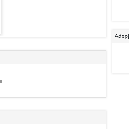
Adepț
i