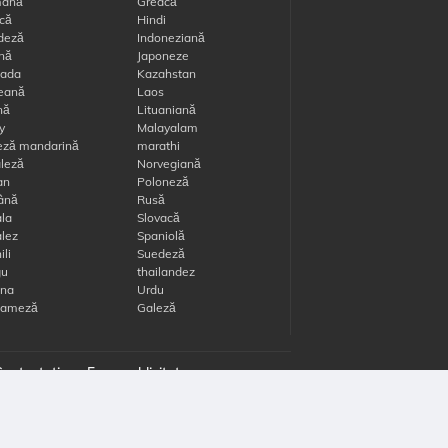
ană
Greacă
că
Hindi
deză
Indoneziană
ană
Japoneze
ada
Kazahstan
eană
Laos
nă
Lituaniană
y
Malayalam
eză mandarină
marathi
leză
Norvegiană
an
Poloneză
ână
Rusă
la
Slovacă
lez
Spaniolă
li
Suedeză
gu
thailandez
ina
Urdu
nameză
Galeză
ontactati-ne
Face publicitate