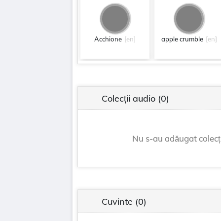
Acchione
[en]
apple crumble
[en]
Colecții audio
(0)
Nu s-au adăugat colecți
Cuvinte
(0)