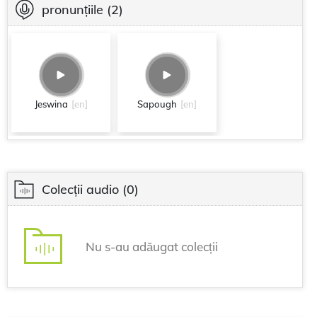
pronunțiile
(2)
Jeswina
[en]
Sapough
[en]
Colecții audio
(0)
Nu s-au adăugat colecții