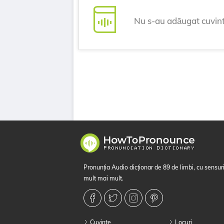
Nu s-au adăugat cuvin
Pronunția Audio dicționar de 89 de limbi, cu sensuri
mult mai mult.
Cuvinte
Locuri