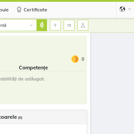
buie
Certificate
nță
0
Competențe
abilități de adăugat.
oarele
(0)