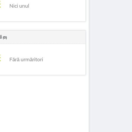
Nici unul
i
(0)
Fără urmăritori