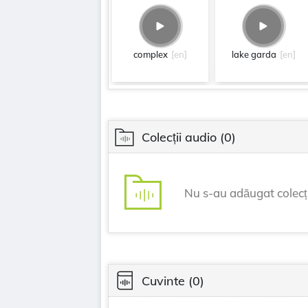
complex
[en]
lake garda
[en]
Colecții audio
(0)
Nu s-au adăugat colecți
Cuvinte
(0)