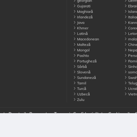
georgian
Germ
Gujarati
Ebrai
Maghiară
Islan
Irlandeză
Itali
Java
Kann
Khmer
Core
Latină
Leto
Macedonean
mala
Malteză
Chin
Mongol
Nepa
Pashto
Pers
Portugheză
Rom
Sârbă
Sinha
Slovenă
soma
Sundaneză
Swahi
Tamil
Telu
Turcă
Ucra
Uzbecă
Viet
Zulu
te Drepturile Rezervate
Termeni
Confidențialitate
Cookie-urile
C