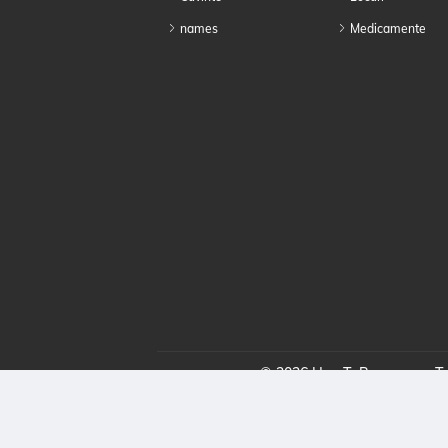
names
Medicamente
© 2026 HowToPronounce. Toa