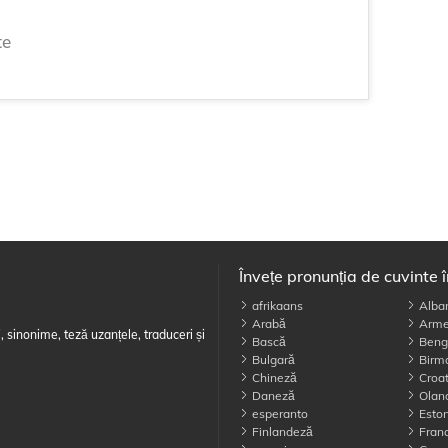
te
Învețe pronunția de cuvinte 
afrikaans
Alba
Arabă
Arme
, sinonime, teză uzanțele, traduceri și
Bască
Beng
Bulgară
Birm
Chineză
Croa
Daneză
Olan
esperanto
Esto
Finlandeză
Fran