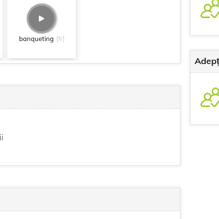
banqueting
[fr]
Adepț
i