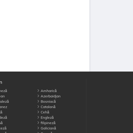
în
neză
Amharică
an
Azerbaidjan
aleză
Bosniacă
anez
Catalană
tă
Cehă
deză
Engleză
nă
filipineză
ceză
Galiciană