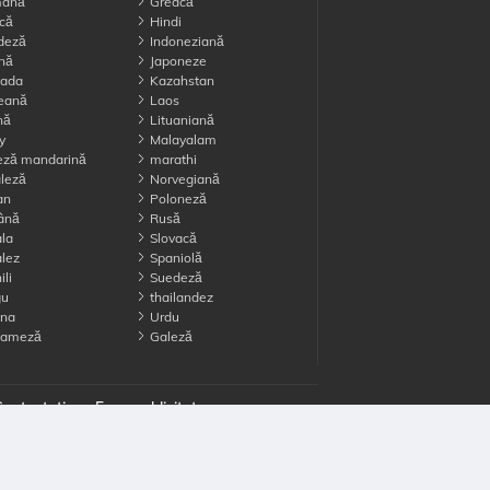
ană
Greacă
că
Hindi
deză
Indoneziană
ană
Japoneze
ada
Kazahstan
eană
Laos
nă
Lituaniană
y
Malayalam
eză mandarină
marathi
leză
Norvegiană
an
Poloneză
ână
Rusă
la
Slovacă
lez
Spaniolă
li
Suedeză
gu
thailandez
ina
Urdu
nameză
Galeză
ontactati-ne
Face publicitate