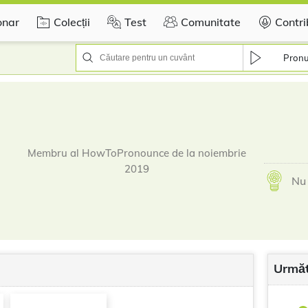
onar
Colecții
Test
Comunitate
Contri
Pronu
Membru al HowToPronounce de la noiembrie
2019
Nu 
Următ